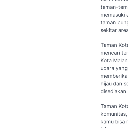
teman-tema
memasuki a
taman bung
sekitar are
Taman Kota 
mencari te
Kota Malan
udara yang
memberikan
hijau dan s
disediakan 
Taman Kota
komunitas, 
kamu bisa 