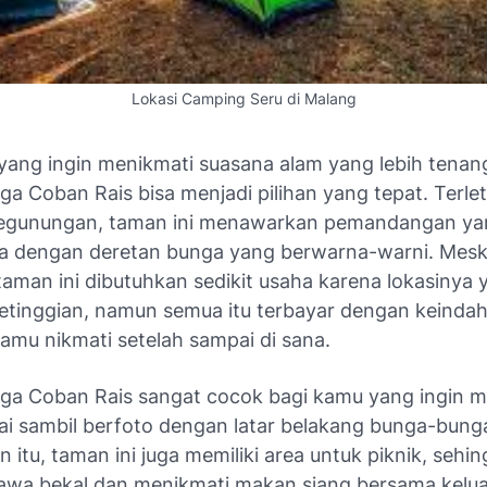
Lokasi Camping Seru di Malang
yang ingin menikmati suasana alam yang lebih tenang
 Coban Rais bisa menjadi pilihan yang tepat. Terlet
egunungan, taman ini menawarkan pemandangan ya
 dengan deretan bunga yang berwarna-warni. Mesk
taman ini dibutuhkan sedikit usaha karena lokasinya 
ketinggian, namun semua itu terbayar dengan keinda
amu nikmati setelah sampai di sana.
a Coban Rais sangat cocok bagi kamu yang ingin m
ai sambil berfoto dengan latar belakang bunga-bung
in itu, taman ini juga memiliki area untuk piknik, seh
wa bekal dan menikmati makan siang bersama kelua