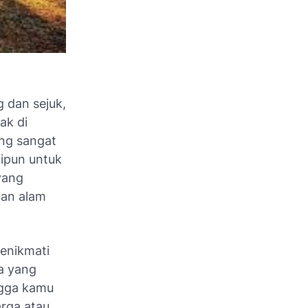
 dan sejuk,
ak di
ng sangat
ipun untuk
yang
han alam
enikmati
a yang
ingga kamu
rga atau