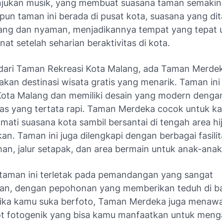
njukan musik, yang membuat suasana taman semakin
ipun taman ini berada di pusat kota, suasana yang d
ang dan nyaman, menjadikannya tempat yang tepat 
at setelah seharian beraktivitas di kota.
 dari Taman Rekreasi Kota Malang, ada Taman Merde
kan destinasi wisata gratis yang menarik. Taman ini 
Kota Malang dan memiliki desain yang modern denga
as yang tertata rapi. Taman Merdeka cocok untuk k
mati suasana kota sambil bersantai di tengah area hi
. Taman ini juga dilengkapi dengan berbagai fasilit
an, jalur setapak, dan area bermain untuk anak-anak
taman ini terletak pada pemandangan yang sangat
n, dengan pepohonan yang memberikan teduh di b
Jika kamu suka berfoto, Taman Merdeka juga menaw
t fotogenik yang bisa kamu manfaatkan untuk meng