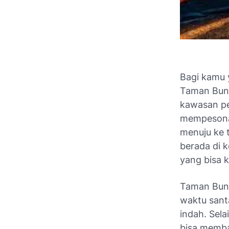
Bagi kamu 
Taman Bunga
kawasan p
mempesona
menuju ke 
berada di 
yang bisa k
Taman Bung
waktu sant
indah. Sela
bisa memba