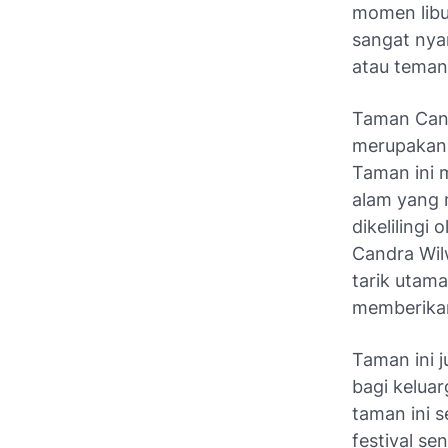
momen libu
sangat nya
atau teman
Taman Cand
merupakan 
Taman ini m
alam yang m
dikeliling
Candra Wil
tarik utam
memberikan
Taman ini 
bagi keluar
taman ini s
festival s