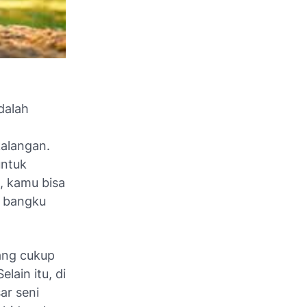
dalah
kalangan.
untuk
i, kamu bisa
di bangku
ang cukup
ain itu, di
ar seni