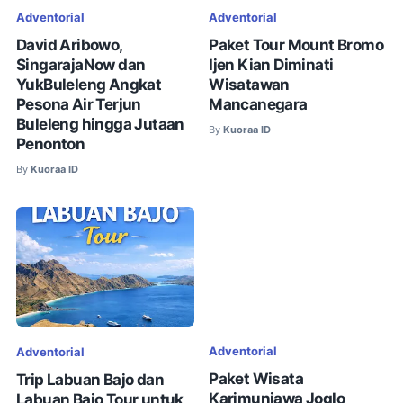
Adventorial
Adventorial
David Aribowo,
Paket Tour Mount Bromo
SingarajaNow dan
Ijen Kian Diminati
YukBuleleng Angkat
Wisatawan
Pesona Air Terjun
Mancanegara
Buleleng hingga Jutaan
By
Kuoraa ID
Penonton
By
Kuoraa ID
Adventorial
Adventorial
Paket Wisata
Trip Labuan Bajo dan
Karimunjawa Joglo
Labuan Bajo Tour untuk