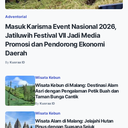
Adventorial
Masuk Karisma Event Nasional 2026,
Jatiluwih Festival VII Jadi Media
Promosi dan Pendorong Ekonomi
Daerah
By
Kuoraa ID
Wisata Kebun
Wisata Kebun di Malang: Destinasi Alam
Asri dengan Pengalaman Petik Buah dan
Taman Bunga Cantik
By
Kuoraa ID
Wisata Kebun
Wisata Alam di Malang: Jelajahi Hutan
Pinus dengan Suasana Sejuk