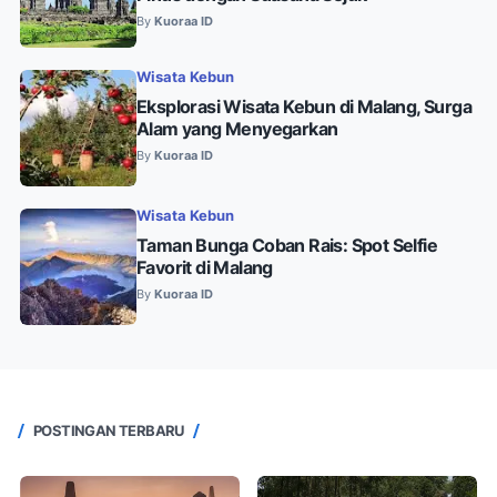
By
Kuoraa ID
Wisata Kebun
Eksplorasi Wisata Kebun di Malang, Surga
Alam yang Menyegarkan
By
Kuoraa ID
Wisata Kebun
Taman Bunga Coban Rais: Spot Selfie
Favorit di Malang
By
Kuoraa ID
POSTINGAN TERBARU