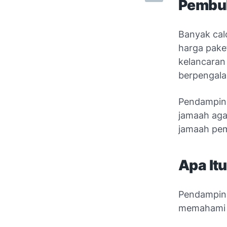
Pembu
Banyak cal
harga pake
kelancaran
berpengal
Pendamping
jamaah aga
jamaah pem
Apa It
Pendampin
memahami 