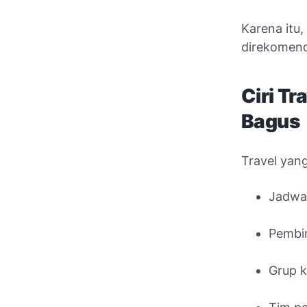
Karena itu
direkomend
Ciri T
Bagus
Travel yang
Jadwa
Pembim
Grup 