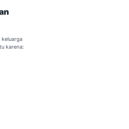
an
 keluarga
u karena: