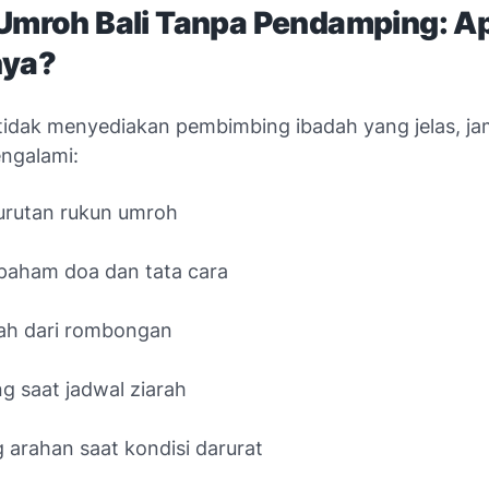
 Umroh Bali Tanpa Pendamping: A
nya?
l tidak menyediakan pembimbing ibadah yang jelas, j
engalami:
urutan rukun umroh
paham doa dan tata cara
ah dari rombongan
g saat jadwal ziarah
 arahan saat kondisi darurat