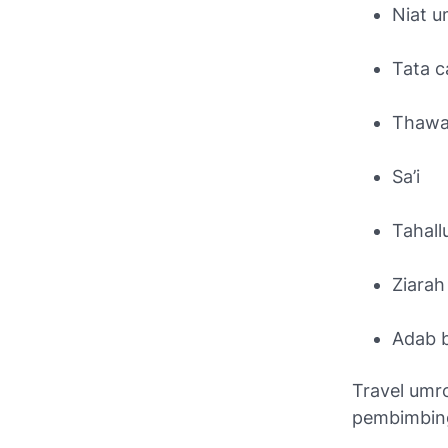
Niat 
Tata c
Thawa
Sa’i
Tahallu
Ziarah
Adab b
Travel umr
pembimbin