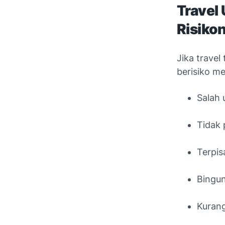
Travel
Risiko
Jika trave
berisiko m
Salah 
Tidak 
Terpis
Bingun
Kurang