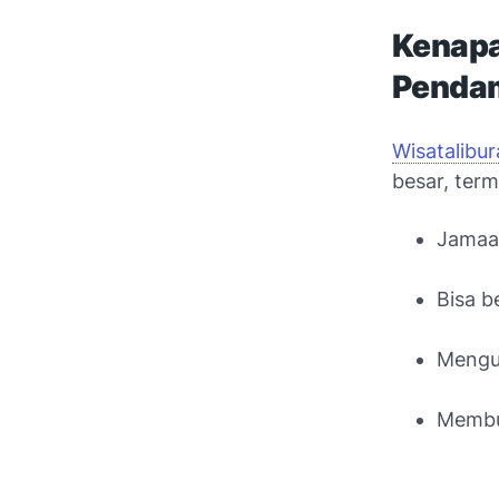
Kenapa
Pendam
Wisatalibu
besar, ter
Jamaah
Bisa b
Mengur
Membu